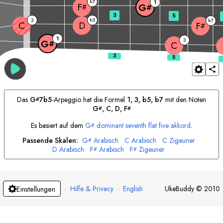
7
b
1
F
G
#
#
3
5
3
5
b
7
b
C
D
F
#
1
3
G
#
C
Das
G
7b5
-Arpeggio hat die Formel
1, 3, b5, b7
mit den Noten
#
G
, 
C
, 
D
, 
F
#
#
Es basiert auf dem
G
dominant seventh flat five akkord
.
#
Passende Skalen:
G
Arabisch
C
Arabisch
C
Zigeuner
#
D
Arabisch
F
Arabisch
F
Zigeuner
#
#
·
Hilfe & Privacy
·
English
UkeBuddy
©
2010
Einstellungen