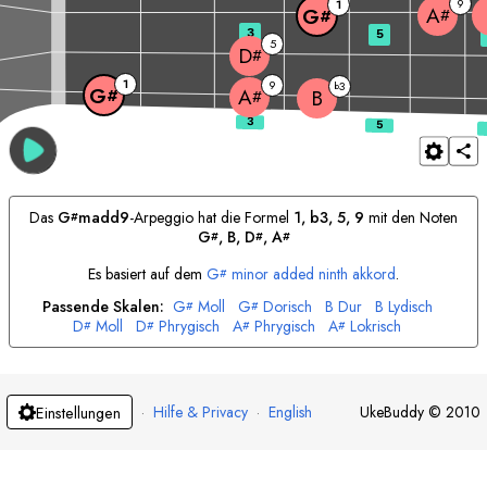
9
1
A
G
#
#
3
5
5
D
#
1
9
3
b
G
A
#
B
#
Das
G
madd9
-Arpeggio hat die Formel
1, b3, 5, 9
mit den Noten
#
G
, 
B
, 
D
, 
A
#
#
#
Es basiert auf dem
G
minor added ninth akkord
.
#
Passende Skalen:
G
Moll
G
Dorisch
B
Dur
B
Lydisch
#
#
D
Moll
D
Phrygisch
A
Phrygisch
A
Lokrisch
#
#
#
#
·
Hilfe & Privacy
·
English
UkeBuddy
©
2010
Einstellungen