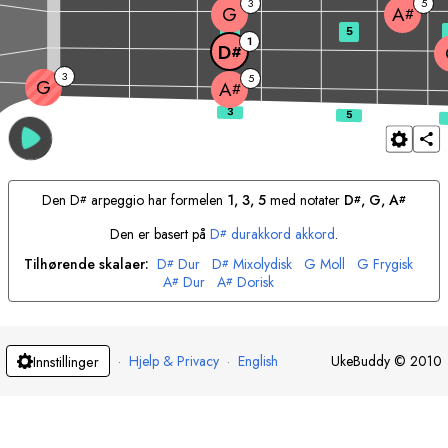
3
5
G
A
#
3
5
1
D
#
3
5
G
A
#
Den
D
arpeggio har formelen
1, 3, 5
med notater
D
, 
G
, 
A
#
#
#
Den er basert på
D
durakkord akkord
.
#
Tilhørende skalaer:
D
Dur
D
Mixolydisk
G
Moll
G
Frygisk
#
#
A
Dur
A
Dorisk
#
#
·
Hjelp & Privacy
·
English
UkeBuddy
©
2010
Innstillinger