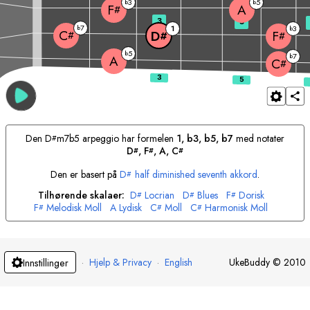
3
5
b
b
A
F
#
3
5
7
b
1
3
b
C
D
F
#
#
#
5
b
7
b
A
C
#
Den
D
m7b5 arpeggio har formelen
1, b3, b5, b7
med notater
#
D
, 
F
, 
A
, 
C
#
#
#
Den er basert på
D
half diminished seventh akkord
.
#
Tilhørende skalaer:
D
Locrian
D
Blues
F
Dorisk
#
#
#
F
Melodisk Moll
A
Lydisk
C
Moll
C
Harmonisk Moll
#
#
#
·
Hjelp & Privacy
·
English
UkeBuddy
©
2010
Innstillinger