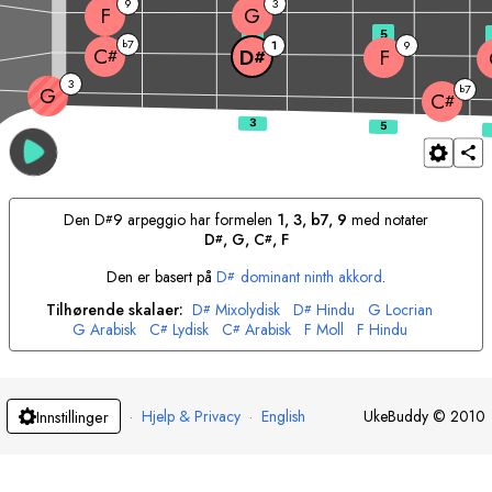
9
3
F
G
3
5
7
b
1
9
C
F
D
#
#
3
7
G
b
C
#
Den
D
9 arpeggio har formelen
1, 3, b7, 9
med notater
#
D
, 
G
, 
C
, 
F
#
#
Den er basert på
D
dominant ninth akkord
.
#
Tilhørende skalaer:
D
Mixolydisk
D
Hindu
G
Locrian
#
#
G
Arabisk
C
Lydisk
C
Arabisk
F
Moll
F
Hindu
#
#
·
Hjelp & Privacy
·
English
UkeBuddy
©
2010
Innstillinger