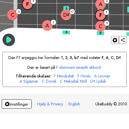
3
1
F
A
3
5
5
7
b
1
C
D
F
#
3
5
A
C
Den
F
7 arpeggio har formelen
1, 3, 5, b7
med notater
F
, 
A
, 
C
, 
D
#
Den er basert på
F
dominant seventh akkord
.
Tilhørende skalaer:
F
Mixolydisk
F
Hindu
A
Locrian
A
Sigøyner
C
Dorisk
C
Melodisk Moll
D
Lydisk
#
·
Hjelp & Privacy
·
English
UkeBuddy
©
2010
Innstillinger