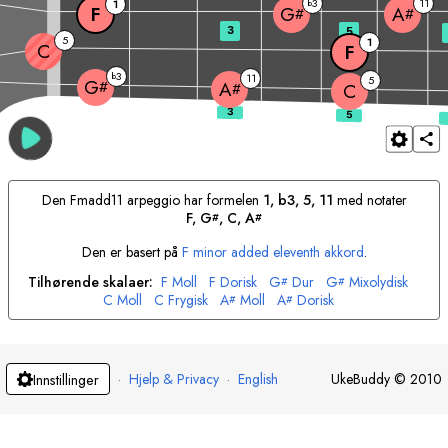
3
11
1
b
F
G
A
#
#
3
5
5
1
C
F
3
b
11
5
G
#
A
#
C
Den
F
madd11 arpeggio har formelen
1, b3, 5, 11
med notater
F
, 
G
, 
C
, 
A
#
#
Den er basert på
F
minor added eleventh akkord
.
Tilhørende skalaer:
F
Moll
F
Dorisk
G
Dur
G
Mixolydisk
#
#
C
Moll
C
Frygisk
A
Moll
A
Dorisk
#
#
·
Hjelp & Privacy
·
English
UkeBuddy
©
2010
Innstillinger