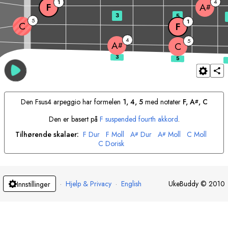
4
1
F
A
#
3
5
5
1
C
F
4
5
A
#
C
Den
F
sus4 arpeggio har formelen
1, 4, 5
med notater
F
, 
A
, 
C
#
Den er basert på
F
suspended fourth akkord
.
Tilhørende skalaer:
F
Dur
F
Moll
A
Dur
A
Moll
C
Moll
#
#
C
Dorisk
·
Hjelp & Privacy
·
English
UkeBuddy
©
2010
Innstillinger