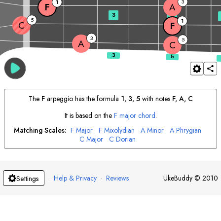
3
1
F
A
3
5
5
1
C
F
3
5
A
C
The
F
arpeggio has the formula
1, 3, 5
with notes
F
, 
A
, 
C
It is based on the
F
major chord
.
Matching Scales:
F
Major
F
Mixolydian
A
Minor
A
Phrygian
C
Major
C
Dorian
·
Help & Privacy
·
Reviews
UkeBuddy
©
2010
Settings