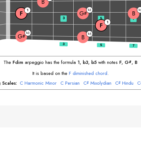
B
3
1
b
b
F
B
G
#
3
5
7
1
F
3
b
5
b
G
#
B
The
F
dim
arpeggio has the formula
1, b3, b5
with notes
F
, 
G
, 
B
#
It is based on the
F
diminished chord
.
 Scales:
C
Harmonic Minor
C
Persian
C
Mixolydian
C
Hindu
C
#
#
or
D
Harmonic Minor
D
Hindu
D
Arabic
E
Jewish
F
Locrian
F
#
#
#
sy
F
Major
F
Harmonic Minor
F
Melodic Minor
G
Jewish
G
D
#
#
#
#
Melodic Minor
A
Harmonic Minor
A
Phrygian
A
Jewish
B
Lydia
#
#
#