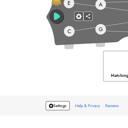
E
A
G
C
Matching
D
Min
#
F
Gyp
G
·
Help & Privacy
·
Reviews
Settings