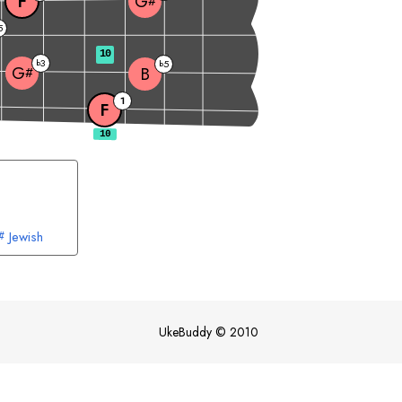
F
G
#
5
10
3
b
5
b
G
B
#
1
F
Jewish
#
Blues
orian
n
UkeBuddy
©
2010