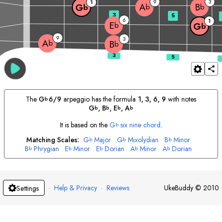
9
3
1
A
B
G
b
b
b
3
5
6
1
E
b
G
b
9
3
A
b
B
b
The
G
6/9
arpeggio has the formula
1, 3, 6, 9
with notes
b
G
, 
B
, 
E
, 
A
b
b
b
b
It is based on the
G
six nine chord
.
b
Matching Scales:
G
Major
G
Mixolydian
B
Minor
b
b
b
B
Phrygian
E
Minor
E
Dorian
A
Minor
A
Dorian
b
b
b
b
b
·
Help & Privacy
·
Reviews
UkeBuddy
©
2010
Settings