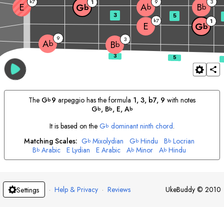
7
9
3
b
1
E
A
B
G
b
b
b
3
5
7
b
1
E
G
b
9
3
A
b
B
b
The
G
9
arpeggio has the formula
1, 3, b7, 9
with notes
b
G
, 
B
, 
E
, 
A
b
b
b
It is based on the
G
dominant ninth chord
.
b
Matching Scales:
G
Mixolydian
G
Hindu
B
Locrian
b
b
b
B
Arabic
E
Lydian
E
Arabic
A
Minor
A
Hindu
b
b
b
·
Help & Privacy
·
Reviews
UkeBuddy
©
2010
Settings