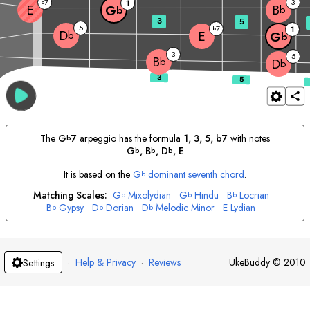
7
3
b
1
E
B
G
b
b
3
5
5
7
b
1
D
E
b
G
b
3
5
B
b
D
b
The
G
7
arpeggio has the formula
1, 3, 5, b7
with notes
b
G
, 
B
, 
D
, 
E
b
b
b
It is based on the
G
dominant seventh chord
.
b
Matching Scales:
G
Mixolydian
G
Hindu
B
Locrian
b
b
b
B
Gypsy
D
Dorian
D
Melodic Minor
E
Lydian
b
b
b
·
Help & Privacy
·
Reviews
UkeBuddy
©
2010
Settings