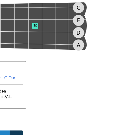
C
F
10
D
A
k
C
Dur
den
ii-V-I-