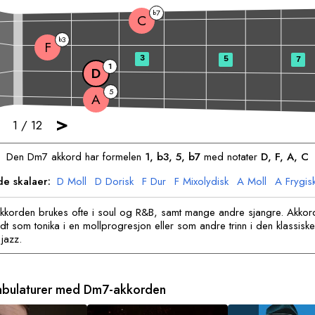
7
b
C
3
b
F
3
5
7
1
D
5
A
>
1
/
12
Den
D
m7 akkord har formelen
1, b3, 5, b7
med notater
D
, 
F
, 
A
, 
C
de skalaer:
D
Moll
D
Dorisk
F
Dur
F
Mixolydisk
A
Moll
A
Frygis
C
Dorisk
kkorden brukes ofte i soul og R&B, samt mange andre sjangre. Akkor
t som tonika i en mollprogresjon eller som andre trinn i den klassiske 
jazz.
tabulaturer med
D
m7-akkorden