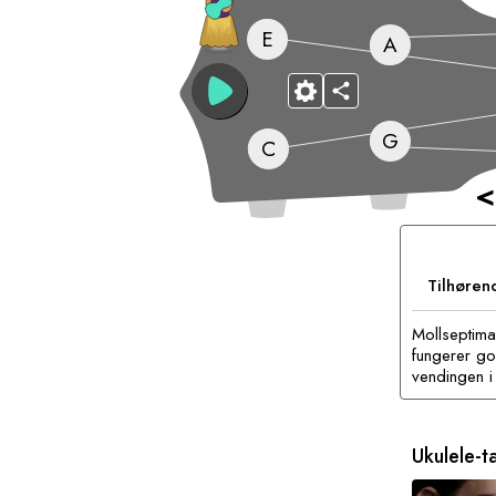
E
A
G
C
<
Tilhøren
Mollseptima
fungerer god
vendingen i 
Ukulele-