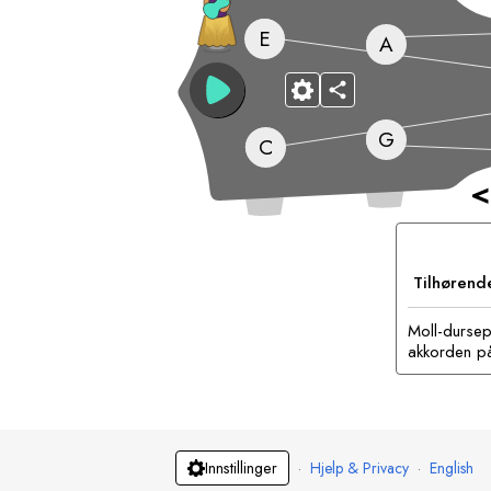
E
A
G
C
<
Tilhørend
Moll-dursep
akkorden på 
·
Hjelp & Privacy
·
English
Innstillinger