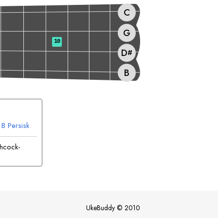
C
G
10
D
#
B
B
Persisk
chcock-
UkeBuddy
©
2010