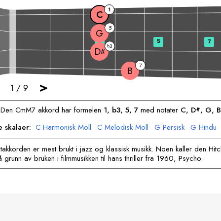
1
C
5
G
3
5
7
3
b
D
#
7
B
>
1
/
9
Den
C
mM7 akkord har formelen
1, b3, 5, 7
med notater
C
, 
D
, 
G
, 
B
#
e skalaer:
C
Harmonisk Moll
C
Melodisk Moll
G
Persisk
G
Hindu
B
Jødisk
takkorden er mest brukt i jazz og klassisk musikk. Noen kaller den Hit
grunn av bruken i filmmusikken til hans thriller fra 1960, Psycho.