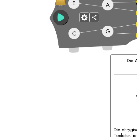
E
A
G
C
Passende
Akkorde:
Die
Die phrygisc
Tonleiter, j