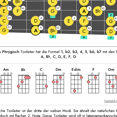
E
D
C
A
B
b
5
6
7
2
b
b
1
b
E
F
G
A
B
b
3
5
7
3
4
b
5
6
b
b
C
D
E
F
G
7
b
1
2
b
3
b
G
A
B
b
C
D
A
Phrygisch
-Tonleiter hat die Formel
1, b2, b3, 4, 5, b6, b7
mit den 
A
, 
B
, 
C
, 
D
, 
E
, 
F
, 
G
b
akkord
akkord
akkord
akkord
akkord
akkord
a
A
m
C
D
m
E
dim
F
G
m
B
b
Septakk
he Tonleiter ist der dritte der sieben Modi. Sie ähnelt der natürlichen 
edoch mit flacher 2. Note. Diese Tonleiter wird oft in lateinamerikanisch