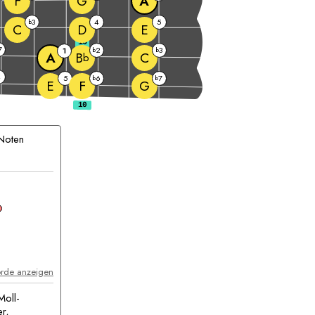
F
G
A
3
4
5
b
C
D
E
10
7
2
3
1
b
b
A
C
B
b
4
5
6
7
b
b
E
F
G
Noten
kkord
orde anzeigen
Moll-
er,