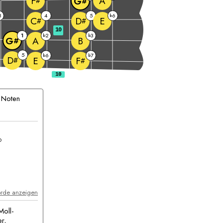
A
F
G
#
#
3
4
5
6
b
E
C
D
#
#
10
1
2
3
b
b
A
B
G
#
5
6
7
b
b
D
E
F
#
#
 Noten
akkord
orde anzeigen
Moll-
er,