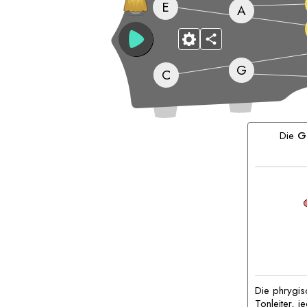
E
A
G
C
Passende
Akkorde:
Die
G
Die phrygisc
Tonleiter, j