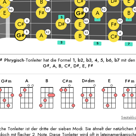
E
D
C
#
A
B
#
6
7
2
b
b
1
b
b
E
A
B
F
G
#
#
3
5
7
4
5
6
7
b
b
C
D
E
F
#
#
#
1
2
b
3
b
4
A
G
#
B
C
#
Phrygisch
-Tonleiter hat die Formel
1, b2, b3, 4, 5, b6, b7
mit den
#
G
, 
A
, 
B
, 
C
, 
D
, 
E
, 
F
#
#
#
#
akkord
akkord
akkord
akkord
akkord
akkord
A
B
E
D
dim
G
m
C
m
F
m
#
#
#
#
Septakk
he Tonleiter ist der dritte der sieben Modi. Sie ähnelt der natürlichen 
edoch mit flacher 2. Note. Diese Tonleiter wird oft in lateinamerikanisch