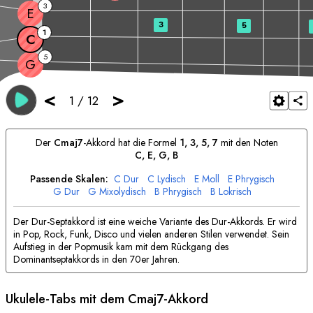
3
E
3
5
1
C
5
G
<
>
1
/
12
Der
C
maj7
-Akkord hat die Formel
1, 3, 5, 7
mit den Noten
C
, 
E
, 
G
, 
B
Passende Skalen:
C
Dur
C
Lydisch
E
Moll
E
Phrygisch
G
Dur
G
Mixolydisch
B
Phrygisch
B
Lokrisch
Der Dur-Septakkord ist eine weiche Variante des Dur-Akkords. Er wird
in Pop, Rock, Funk, Disco und vielen anderen Stilen verwendet. Sein
Aufstieg in der Popmusik kam mit dem Rückgang des
Dominantseptakkords in den 70er Jahren.
Ukulele-Tabs mit dem
C
maj7-Akkord