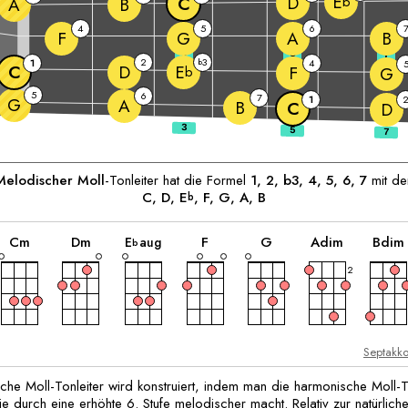
E
D
C
b
A
B
4
5
6
F
G
A
B
3
5
7
2
3
1
b
4
C
D
E
F
b
G
5
6
7
1
G
A
B
C
D
elodischer Moll
-Tonleiter hat die Formel
1, 2, b3, 4, 5, 6, 7
mit de
C
, 
D
, 
E
, 
F
, 
G
, 
A
, 
B
b
akkord
akkord
akkord
akkord
akkord
akkord
C
m
D
m
F
G
A
dim
B
dim
E
aug
b
2
Septakk
che Moll-Tonleiter wird konstruiert, indem man die harmonische Moll-T
e durch eine erhöhte 6. Stufe melodischer macht. Relativ zur natürlich