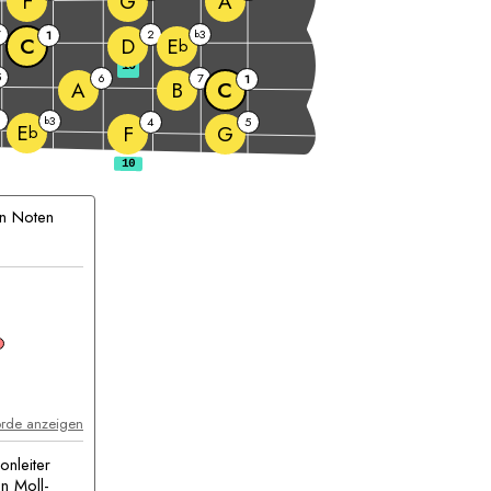
F
G
A
7
2
3
1
b
C
D
E
b
10
5
6
7
1
A
B
C
2
3
b
4
5
E
F
G
b
n Noten
akkord
orde anzeigen
onleiter
en Moll-