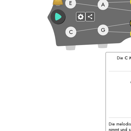
E
A
G
C
Passende
Akkorde:
Die
C
M
Die melodis
nimmt und si