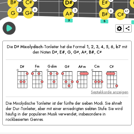
B
C
D
E
#
#
#
#
3
4
5
6
7
G
b
G
#
A
#
B
C
#
#
Die
D
Mixolydisch
-Tonleiter hat die Formel
1, 2, 3, 4, 5, 6, b7
mit
#
den Noten
D
, E#, 
G
, 
G
, 
A
, B#, 
C
#
#
#
#
akkord
akkord
akkord
akkord
akkord
akkord
akkord
Passende
F
m
G
dim
C
m
D
G
A
m
C
#
#
#
#
Akkorde:
Septakkorde anzeigen
Die Mixolydische Tonleiter ist der fünfte der sieben Modi. Sie ähnelt
der Dur-Tonleiter, aber mit einer erniedrigten siebten Stufe. Sie wird
häufig in der populären Musik verwendet, insbesondere in
rockbasierten Genres.