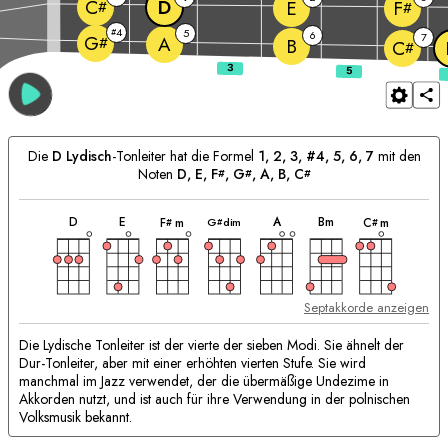
D
C
E
F
#
#
4
#
5
6
7
G
A
#
B
C
#
Die
D
Lydisch
-Tonleiter hat die Formel
1, 2, 3, #4, 5, 6, 7
mit den
Noten
D
, 
E
, 
F
, 
G
, 
A
, 
B
, 
C
#
#
#
akkord
akkord
akkord
akkord
akkord
akkord
akkord
Passende
D
E
A
B
m
G
dim
F
m
C
m
#
#
#
Akkorde:
Septakkorde anzeigen
Die Lydische Tonleiter ist der vierte der sieben Modi. Sie ähnelt der
Dur-Tonleiter, aber mit einer erhöhten vierten Stufe. Sie wird
manchmal im Jazz verwendet, der die übermäßige Undezime in
Akkorden nutzt, und ist auch für ihre Verwendung in der polnischen
Volksmusik bekannt.