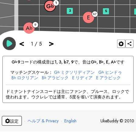
1
G
b
3
5
7
b
E
9
A
b
<
>
1
/
5
G
9
コードの構成音は
1, 3, b7, 9
で、音は
G
, 
B
, 
E
, 
A
です
b
b
b
b
マッチングスケール：
G
ミクソリディアン
G
ヒンドゥ
b
b
B
ロクリアン
B
アラビック
E
リディア
E
アラビック
b
b
A
マイナ
A
ヒンドゥ
b
b
ドミナントナインスコードは主にファンク、ブルース、ロックで
使われます。ウクレレでは通常、5度を省いて演奏されます。
·
ヘルプ & Privacy
·
English
UkeBuddy
©
2010
設定