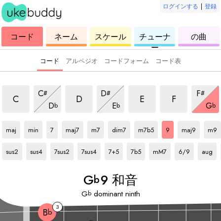
ログインする
|
登録
ウ
コ
ウ
ウ
ウ
コード
ネーム
スケール
チューナ
の曲
ク
ー
ク
ク
ク
ー
レ
ド
レ
レ
レ
レ
レ
レ
レ
コード
アルペジオ
コードフォーム
コード表
9 和音
9 和音
9 和音
9 和音
9 和音
9 和音
9 和音
C
D
F
#
#
#
9 和音
9 和音
9 和
C
D
E
F
D
E
G
b
b
b
Gb
和音
Gb
和音
Gb
和音
Gb
和音
Gb
和音
Gb
和音
Gb
和音
Gb
和音
Gb
和音
Gb
和音
maj
min
7
maj7
m7
dim7
m7b5
9
maj9
m9
Gb
和音
Gb
和音
Gb
和音
Gb
和音
Gb
和音
Gb
和音
Gb
和音
Gb
和音
Gb
和音
sus2
sus4
7sus2
7sus4
7+5
7b5
mM7
6/9
aug
G
9 和音
b
G
dominant ninth
b
3
B
b