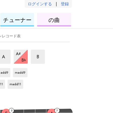
ログインする
|
登録
ウ
ウ
チューナー
の曲
ク
ク
レ
レ
レ
レ
レレコード表
aj7
maj7
maj7
A
#
ア
ア
ア
maj7
A
B
B
b
ル
ル
ア
ル
Bb
ア
Bb
ア
ペ
ル
ペ
ペ
ル
ル
ッ
ペ
add9
madd9
ッ
ッ
ペ
ペ
Bb
ア
ジ
ッ
ジ
ッ
ッ
ジ
ル
11
madd11
ョ
ジ
ジ
ジ
ョ
ョ
ペ
ョ
ョ
ョ
ッ
ジ
ョ
5
7