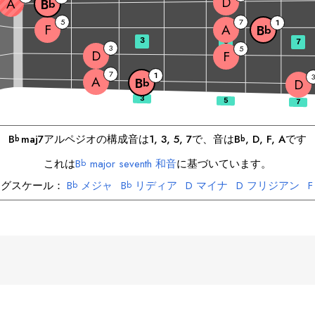
D
A
B
b
5
7
1
F
A
B
b
3
5
7
3
5
D
F
7
1
3
A
B
b
D
B
maj7
アルペジオの構成音は
1, 3, 5, 7
で、音は
B
, 
D
, 
F
, 
A
です
b
b
これは
B
major seventh 和音
に基づいています。
b
ングスケール：
B
メジャ
B
リディア
D
マイナ
D
フリジアン
F
b
b
F
ミクソリディアン
A
フリジアン
A
ロクリアン