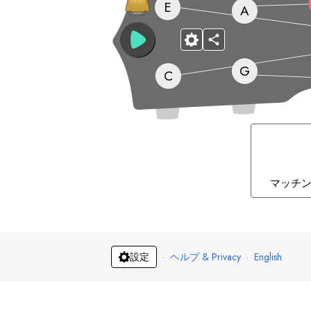
E
A
G
C
マッチ
·
ヘルプ & Privacy
·
English
設定