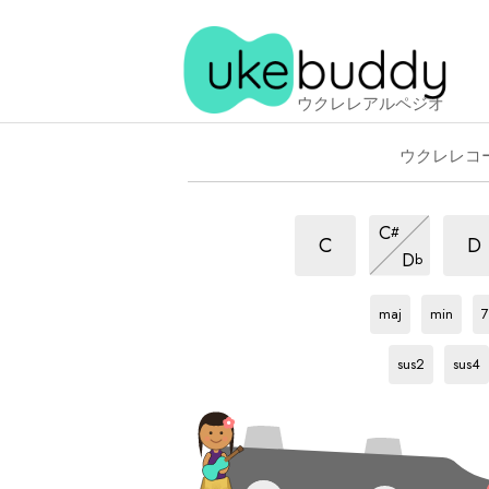
ウクレレアルペジオ
ウクレレコ
maj7
maj7
maj7
C
#
ア
ア
ア
maj7
C
D
D
b
ル
ル
ア
ル
Bb
ア
Bb
ア
B
ペ
ル
ペ
ペ
ル
ル
ッ
ペ
maj
min
7
ッ
ッ
ペ
ペ
Bb
ア
Bb
ア
ジ
ッ
ジ
ッ
ッ
ジ
ル
ル
sus2
sus4
ョ
ジ
ジ
ジ
ョ
ョ
ペ
ペ
ョ
ョ
ョ
ッ
ッ
ジ
ジ
ョ
ョ