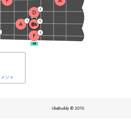
F
A
3
D
10
7
1
A
B
b
5
F
メジャ
UkeBuddy
©
2010