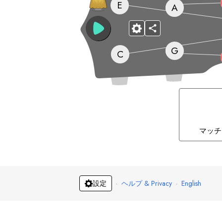
E
A
G
C
マッチ
·
ヘルプ & Privacy
·
English
設定