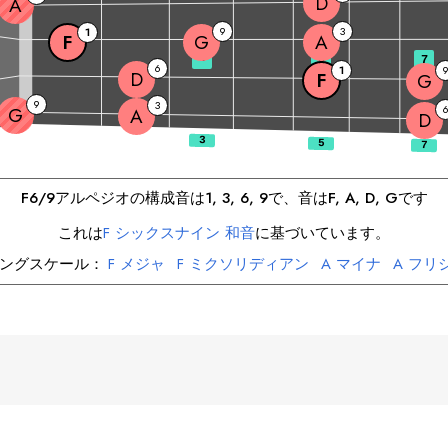
D
A
9
3
1
F
G
A
3
5
7
6
1
D
F
G
9
3
G
A
D
F
6/9
アルペジオの構成音は
1, 3, 6, 9
で、音は
F
, 
A
, 
D
, 
G
です
これは
F
シックスナイン 和音
に基づいています。
ングスケール：
F
メジャ
F
ミクソリディアン
A
マイナ
A
フリ
D
マイナ
D
ドリアン
G
マイナ
G
ドリアン