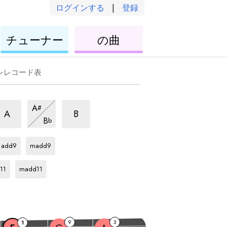
ログインする
|
登録
ウ
ウ
チューナー
の曲
ク
ク
レ
レ
レ
レ
レレコード表
/9
6/9
6/9
A
#
ア
ア
ア
6/9
A
B
B
b
ル
ル
ア
ル
F
ア
F
ア
ペ
ル
ペ
ペ
ル
ル
ッ
ペ
add9
madd9
ッ
ッ
ペ
ペ
F
ア
ジ
ッ
ジ
ッ
ッ
ジ
ル
11
madd11
ョ
ジ
ジ
ジ
ョ
ョ
ペ
ョ
ョ
ョ
ッ
ジ
ョ
9
3
1