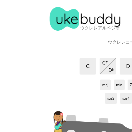
ウクレレアルペジオ
ウクレレコ
6/9
6/9
6/9
C
#
ア
ア
ア
6/9
C
D
D
b
ル
ル
ア
ル
F
ア
F
ア
F
ペ
ル
ペ
ペ
ル
ル
ッ
ペ
maj
min
7
ッ
ッ
ペ
ペ
F
ア
F
ア
ジ
ッ
ジ
ッ
ッ
ジ
ル
ル
sus2
sus4
ョ
ジ
ジ
ジ
ョ
ョ
ペ
ペ
ョ
ョ
ョ
ッ
ッ
ジ
ジ
ョ
ョ