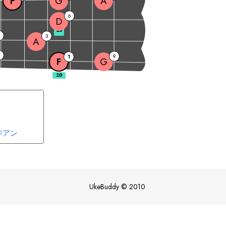
F
G
A
6
D
10
9
3
A
6
9
1
F
G
ジアン
UkeBuddy
©
2010