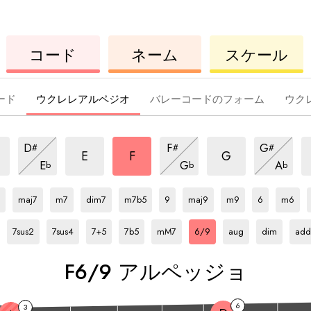
ウ
コ
ウ
コード
ネーム
スケール
ク
ー
ク
レ
ド
レ
レ
レ
ード
ウクレレアルペジオ
バレーコードのフォーム
ウク
6/9
6/9
6/9
6
6/9
6/9
6/9
D
F
G
#
#
#
ア
ア
ア
ア
ア
ア
6/9
6/9
6/9
E
F
G
E
G
A
b
b
b
ル
ル
ル
ア
ル
ル
ア
ル
ア
ア
F
ア
F
ア
F
ア
F
ア
F
ア
F
ア
F
ア
F
ア
F
ア
ペ
ペ
ペ
ル
ル
ル
ペ
ペ
ペ
ル
ル
ル
ル
ル
ル
ル
ル
ル
ル
ッ
ッ
ッ
ペ
ペ
ペ
maj7
m7
dim7
m7b5
9
maj9
m9
6
m6
ッ
ッ
ッ
ペ
ペ
ペ
ペ
ペ
ペ
ペ
ペ
ペ
ペ
F
ア
F
ア
F
ア
F
ア
F
ア
F
ア
F
ア
F
ア
F
ア
ジ
ジ
ジ
ッ
ッ
ッ
ッ
ッ
ッ
ジ
ッ
ジ
ッ
ッ
ッ
ジ
ッ
ッ
ッ
ル
ル
ル
ル
ル
ル
ル
ル
ル
7sus2
7sus4
7+5
7b5
mM7
6/9
aug
dim
add
ョ
ョ
ョ
ジ
ジ
ジ
ジ
ジ
ジ
ジ
ジ
ジ
ジ
ジ
ジ
ジ
ョ
ョ
ョ
ペ
ペ
ペ
ペ
ペ
ペ
ペ
ペ
ペ
ョ
ョ
ョ
ョ
ョ
ョ
ョ
ョ
ョ
ョ
ョ
ョ
ョ
ッ
ッ
ッ
ッ
ッ
ッ
ッ
ッ
ッ
F
6/9 アルペッジョ
ジ
ジ
ジ
ジ
ジ
ジ
ジ
ジ
ジ
ョ
ョ
ョ
ョ
ョ
ョ
ョ
ョ
ョ
6
3