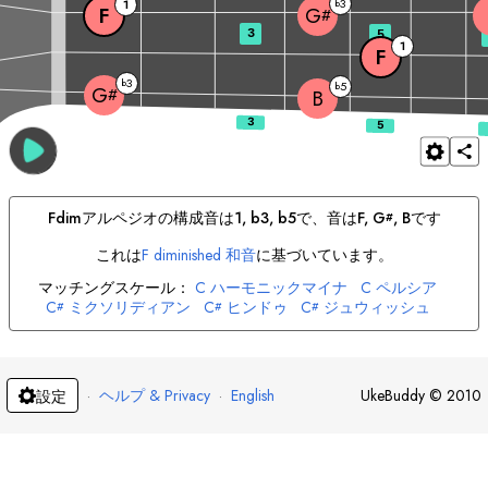
3
1
b
F
G
#
3
5
1
F
3
b
5
b
G
#
B
F
dim
アルペジオの構成音は
1, b3, b5
で、音は
F
, 
G
, 
B
です
#
これは
F
diminished 和音
に基づいています。
マッチングスケール：
C
ハーモニックマイナ
C
ペルシア
C
ミクソリディアン
C
ヒンドゥ
C
ジュウィッシュ
#
#
#
D
マイナ
D
ハーモニックマイナ
D
ヒンドゥ
#
#
#
D
アラビック
E
ジュウィッシュ
F
ロクリアン
F
ブルース
#
F
ジプシ
F
メジャ
F
ハーモニックマイナ
#
#
F
メロディックマイナ
G
ジュウィッシュ
G
ドリアン
#
#
·
ヘルプ & Privacy
·
English
UkeBuddy
©
2010
設定
G
メロディックマイナ
A
ハーモニックマイナ
#
A
フリジアン
A
ジュウィッシュ
B
リディア
#
#