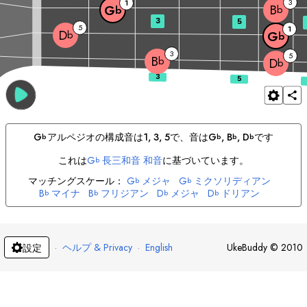
3
1
B
G
b
b
3
5
5
1
D
b
G
b
3
5
B
b
D
b
G
アルペジオの構成音は
1, 3, 5
で、音は
G
, 
B
, 
D
です
b
b
b
b
これは
G
長三和音 和音
に基づいています。
b
マッチングスケール：
G
メジャ
G
ミクソリディアン
b
b
B
マイナ
B
フリジアン
D
メジャ
D
ドリアン
b
b
b
b
·
ヘルプ & Privacy
·
English
UkeBuddy
©
2010
設定