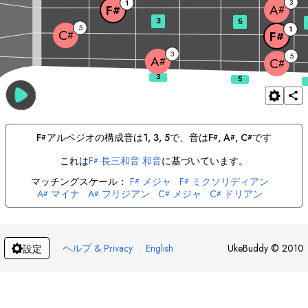
3
1
A
F
#
#
3
5
5
1
C
#
F
#
3
5
A
#
C
#
F
アルペジオの構成音は
1, 3, 5
で、音は
F
, 
A
, 
C
です
#
#
#
#
これは
F
長三和音 和音
に基づいています。
#
マッチングスケール：
F
メジャ
F
ミクソリディアン
#
#
A
マイナ
A
フリジアン
C
メジャ
C
ドリアン
#
#
#
#
·
ヘルプ & Privacy
·
English
UkeBuddy
©
2010
設定