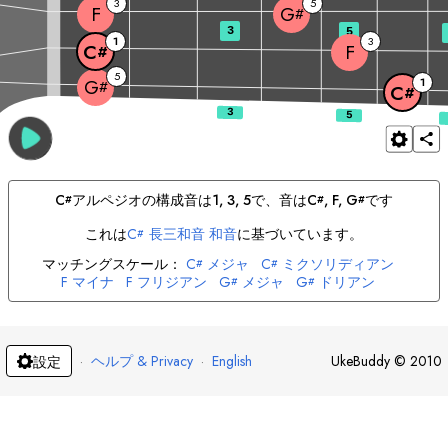
3
5
F
G
#
3
5
1
3
F
C
#
5
1
G
#
C
#
C
アルペジオの構成音は
1, 3, 5
で、音は
C
, 
F
, 
G
です
#
#
#
これは
C
長三和音 和音
に基づいています。
#
マッチングスケール：
C
メジャ
C
ミクソリディアン
#
#
F
マイナ
F
フリジアン
G
メジャ
G
ドリアン
#
#
·
ヘルプ & Privacy
·
English
UkeBuddy
©
2010
設定