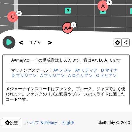
7
A
3
5
9
C
1
A
#
<
>
1
/
9
A
maj9
コードの構成音は
1, 3, 7, 9
で、音は
A
, 
D
, 
A
, 
C
です
#
#
マッチングスケール：
A
メジャ
A
リディア
D
マイナ
#
#
D
フリジアン
A
フリジアン
A
ロクリアン
C
ドリアン
C
ミクソリディアン
メジャーナインスコードはファンク、ブルース、ジャズでよく使
われます。ファンクのリズム変奏やブルースのスライドに適した
コードです。
·
ヘルプ & Privacy
·
English
UkeBuddy
©
2010
設定