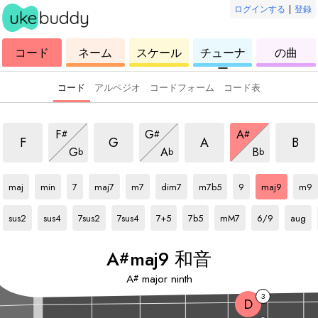
ログインする
|
登録
ウ
コ
ウ
ウ
ウ
コード
ネーム
スケール
チューナ
の曲
ク
ー
ク
ク
ク
ー
レ
ド
レ
レ
レ
レ
レ
レ
レ
コード
アルペジオ
コードフォーム
コード表
和音
maj9 和音
maj9 和音
maj9 和音
maj9 
maj9 和音
maj9 和音
maj9 和音
F
G
A
#
#
#
maj9 和音
maj9 和音
maj9 和音
F
G
A
B
G
A
B
b
b
b
A#
和音
A#
和音
A#
和音
A#
和音
A#
和音
A#
和音
A#
和音
A#
和音
A#
和音
A#
和音
maj
min
7
maj7
m7
dim7
m7b5
9
maj9
m9
A#
和音
A#
和音
A#
和音
A#
和音
A#
和音
A#
和音
A#
和音
A#
和音
A#
和音
sus2
sus4
7sus2
7sus4
7+5
7b5
mM7
6/9
aug
A
maj9 和音
#
A
major ninth
#
3
D