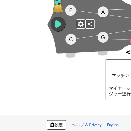
E
A
G
C
<
マッチン
マイナーシ
ジャー進行
·
ヘルプ & Privacy
·
English
設定