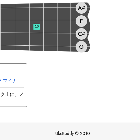
A
#
F
10
C
#
G
F
マイナ
ック上に、メ
UkeBuddy
©
2010