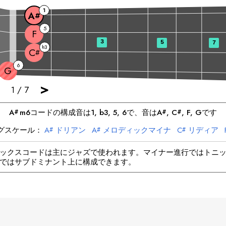
1
A
#
5
F
3
5
7
3
b
C
#
6
G
>
1
/
7
A
m6
コードの構成音は
1, b3, 5, 6
で、音は
A
, 
C
, 
F
, 
G
です
#
#
#
グスケール：
A
ドリアン
A
メロディックマイナ
C
リディア
#
#
#
F
ハーモニックマイナ
G
ロクリアン
G
ブルース
ックスコードは主にジャズで使われます。マイナー進行ではトニ
ではサブドミナント上に構成できます。