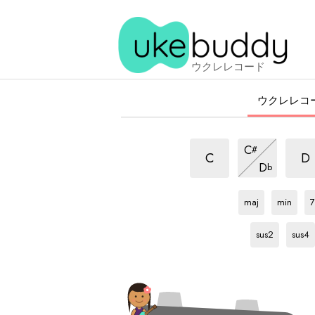
ウクレレコード
ウクレレコ
m6
m6
m6
C
#
和
和
和
m6
C
D
D
b
音
音
和
音
A#
和
A#
和
音
音
音
maj
min
7
A#
和
A#
和
音
音
sus2
sus4