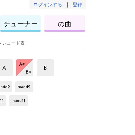
ログインする
|
登録
ウ
ウ
チューナー
の曲
ク
ク
レ
レ
レ
レ
レレコード表
m6
m6
m6
A
#
和
和
和
m6
A
B
B
b
音
音
和
音
A#
和
A#
和
音
音
音
add9
madd9
A#
和
音
11
madd11