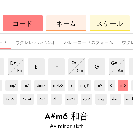
ウ
コ
ウ
コード
ネーム
スケール
ク
ー
ク
レ
ド
レ
レ
レ
ード
ウクレレアルペジオ
バレーコードのフォーム
ウク
m6
m6
m6
m6
m6
m6
D
F
G
#
#
#
和
和
和
和
和
和
m6
m6
m6
E
F
G
E
G
A
b
b
b
音
音
音
和
音
音
和
音
和
A#
和
A#
和
A#
和
A#
和
A#
和
A#
和
A#
和
A#
和
A#
和
A#
和
音
音
音
音
音
音
音
音
音
音
音
音
音
maj7
m7
dim7
m7b5
9
maj9
m9
6
m6
A#
和
A#
和
A#
和
A#
和
A#
和
A#
和
A#
和
A#
和
A#
和
音
音
音
音
音
音
音
音
音
7sus2
7sus4
7+5
7b5
mM7
6/9
aug
dim
add
A
m6 和音
#
A
minor sixth
#