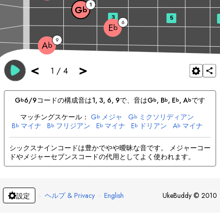
1
G
b
3
5
6
E
b
9
A
b
<
>
1
/
4
G
6/9
コードの構成音は
1, 3, 6, 9
で、音は
G
, 
B
, 
E
, 
A
です
b
b
b
b
b
マッチングスケール：
G
メジャ
G
ミクソリディアン
b
b
B
マイナ
B
フリジアン
E
マイナ
E
ドリアン
A
マイナ
b
b
b
b
b
A
ドリアン
b
シックスナインコードは豊かでやや曖昧な音です。 メジャーコー
ドやメジャーセブンスコードの代用としてよく使われます。
·
ヘルプ & Privacy
·
English
UkeBuddy
©
2010
設定