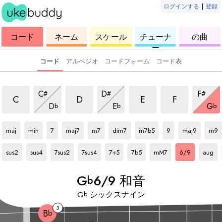
ログインする
|
登録
ウ
コ
ウ
ウ
ウ
コード
ネーム
スケール
チューナ
の曲
ク
ー
ク
ク
ク
ー
レ
ド
レ
レ
レ
レ
レ
レ
レ
コード
アルペジオ
コードフォーム
コード表
6/9 和音
6/9 和音
6/9 和音
6/9 和音
6/9 和音
6/9 和音
6/9 和
C
D
F
#
#
#
6/9 和音
6/9 和音
6/9
C
D
E
F
D
E
G
b
b
b
Gb
和音
Gb
和音
Gb
和音
Gb
和音
Gb
和音
Gb
和音
Gb
和音
Gb
和音
Gb
和音
Gb
和音
maj
min
7
maj7
m7
dim7
m7b5
9
maj9
m9
Gb
和音
Gb
和音
Gb
和音
Gb
和音
Gb
和音
Gb
和音
Gb
和音
Gb
和音
Gb
和音
sus2
sus4
7sus2
7sus4
7+5
7b5
mM7
6/9
aug
G
6/9 和音
b
G
シックスナイン
b
3
B
b