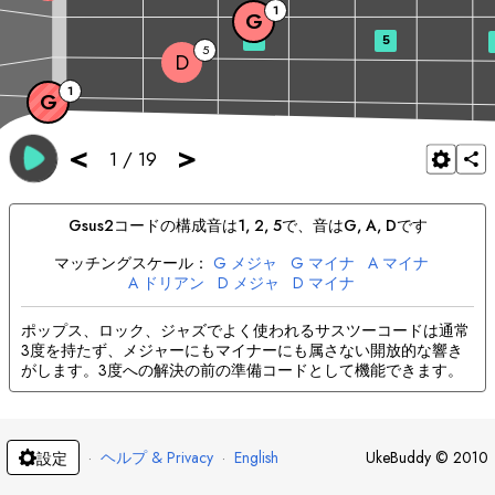
1
G
3
5
5
D
1
G
<
>
1
/
19
G
sus2
コードの構成音は
1, 2, 5
で、音は
G
, 
A
, 
D
です
マッチングスケール：
G
メジャ
G
マイナ
A
マイナ
A
ドリアン
D
メジャ
D
マイナ
ポップス、ロック、ジャズでよく使われるサスツーコードは通常
3度を持たず、メジャーにもマイナーにも属さない開放的な響き
がします。3度への解決の前の準備コードとして機能できます。
·
ヘルプ & Privacy
·
English
UkeBuddy
©
2010
設定