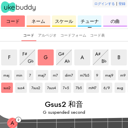
ログインする
|
登録
ウ
コ
ウ
ウ
ウ
コード
ネーム
スケール
チューナ
の曲
ク
ー
ク
ク
ク
ー
レ
ド
レ
レ
レ
レ
レ
レ
レ
コード
アルペジオ
コードフォーム
コード表
和音
sus2 和音
sus2 和音
sus2 和音
sus2 
sus2 和音
sus2 和音
sus2 和音
F
G
A
#
#
#
sus2 和音
sus2 和音
sus2 和音
F
G
A
B
G
A
B
b
b
b
G
和音
G
和音
G
和音
G
和音
G
和音
G
和音
G
和音
G
和音
G
和音
G
和音
maj
min
7
maj7
m7
dim7
m7b5
9
maj9
m9
G
和音
G
和音
G
和音
G
和音
G
和音
G
和音
G
和音
G
和音
G
和音
sus2
sus4
7sus2
7sus4
7+5
7b5
mM7
6/9
aug
G
sus2 和音
G
suspended second
2
A