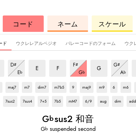
ウ
コ
ウ
コード
ネーム
スケール
ク
ー
ク
レ
ド
レ
レ
レ
ード
ウクレレアルペジオ
バレーコードのフォーム
ウク
sus2
sus2
sus2
s
sus2
sus2
sus2
D
F
G
#
#
#
和
和
和
和
和
和
sus2
sus2
sus2
E
F
G
E
G
A
b
b
b
音
音
音
和
音
音
和
音
和
Gb
和
Gb
和
Gb
和
Gb
和
Gb
和
Gb
和
Gb
和
Gb
和
Gb
和
Gb
和
音
音
音
音
音
音
音
音
音
音
音
音
音
maj7
m7
dim7
m7b5
9
maj9
m9
6
m6
Gb
和
Gb
和
Gb
和
Gb
和
Gb
和
Gb
和
Gb
和
Gb
和
Gb
和
音
音
音
音
音
音
音
音
音
7sus2
7sus4
7+5
7b5
mM7
6/9
aug
dim
add
G
sus2 和音
b
G
suspended second
b