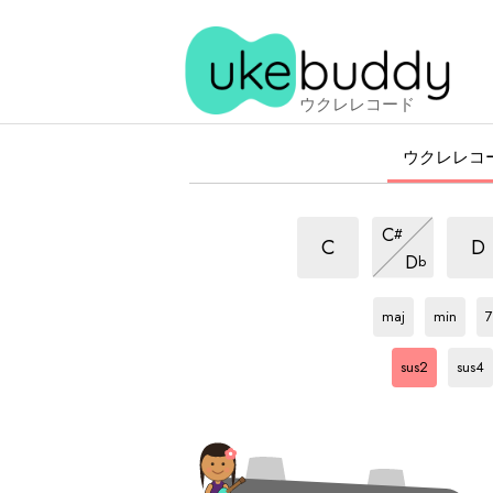
ウクレレコード
ウクレレコ
sus2
sus2
sus2
C
#
和
和
和
sus2
C
D
D
b
音
音
和
音
Gb
和
Gb
和
音
音
音
maj
min
7
Gb
和
Gb
和
音
音
sus2
sus4