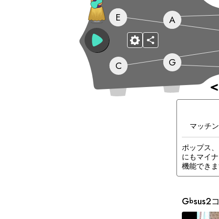
E
A
G
C
<
マッチン
ポップス、
にもマイナ
機能できま
G
sus
b