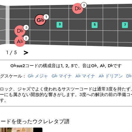
5
D
b
1
G
b
3
5
7
5
D
b
2
A
b
>
1
/
5
G
sus2
コードの構成音は
1, 2, 5
で、音は
G
, 
A
, 
D
です
b
b
b
b
グスケール：
G
メジャ
G
マイナ
A
マイナ
A
ドリアン
D
b
b
b
b
b
D
マイナ
b
ロック、ジャズでよく使われるサスツーコードは通常3度を持たず
ーにも属さない開放的な響きがします。3度への解決の前の準備コ
す。
2コードを使ったウクレレタブ譜