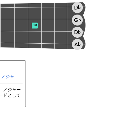
D
b
G
b
10
D
b
A
b
メジャ
、メジャー
ードとして