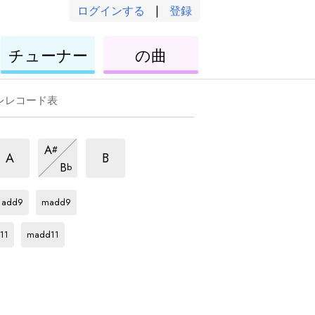
ログインする
|
登録
ウ
ウ
チューナー
の曲
ク
ク
レ
レ
レ
レ
レレコード表
us2
sus2
sus2
A
#
和
和
和
sus2
A
B
B
b
音
音
和
音
Gb
和
Gb
和
音
音
音
add9
madd9
Gb
和
音
11
madd11