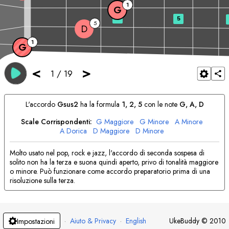
1
G
3
5
5
D
1
G
<
>
1
/
19
L'accordo
G
sus2
ha la formula
1, 2, 5
con le note
G
, 
A
, 
D
Scale Corrispondenti:
G
Maggiore
G
Minore
A
Minore
A
Dorica
D
Maggiore
D
Minore
Molto usato nel pop, rock e jazz, l'accordo di seconda sospesa di
solito non ha la terza e suona quindi aperto, privo di tonalità maggiore
o minore. Può funzionare come accordo preparatorio prima di una
risoluzione sulla terza.
·
Aiuto & Privacy
·
English
UkeBuddy
©
2010
Impostazioni