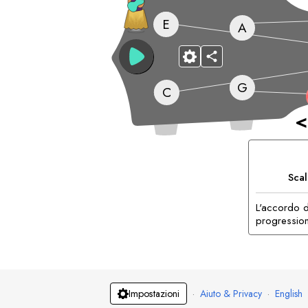
E
A
G
C
<
Sca
L'accordo d
progression
·
Aiuto & Privacy
·
English
Impostazioni