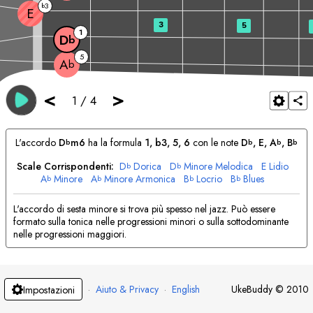
3
b
E
3
5
1
D
b
5
A
b
<
>
1
/
4
L'accordo
D
m6
ha la formula
1, b3, 5, 6
con le note
D
, 
E
, 
A
, 
B
b
b
b
b
Scale Corrispondenti:
D
Dorica
D
Minore Melodica
E
Lidio
b
b
A
Minore
A
Minore Armonica
B
Locrio
B
Blues
b
b
b
b
L'accordo di sesta minore si trova più spesso nel jazz. Può essere
formato sulla tonica nelle progressioni minori o sulla sottodominante
nelle progressioni maggiori.
·
Aiuto & Privacy
·
English
UkeBuddy
©
2010
Impostazioni