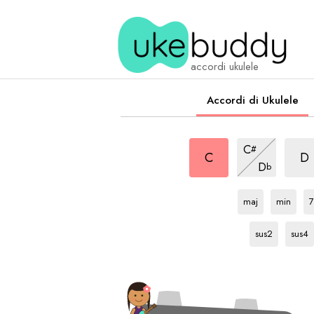
accordi ukulele
Accordi di Ukulele
accordo
m7b5
acco
m7b
accordo
m7b5
C
#
accordo
m7b5
C
D
D
b
accordo
accordo
a
C
C
maj
min
7
accordo
acco
C
C
sus2
sus4