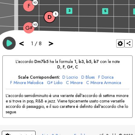
3
b
F
3
5
1
D
5
b
G
#
<
>
1
/
8
L'accordo
D
m7b5
ha la formula
1, b3, b5, b7
con le note
D
, 
F
, 
G
, 
C
#
Scale Corrispondenti:
D
Locrio
D
Blues
F
Dorica
F
Minore Melodica
G
Lidio
C
Minore
C
Minore Armonica
#
L'accordo semidiminuito è una variante dell'accordo di settima minore
e si trova in pop, R&B e jazz. Viene tipicamente usato come versatile
accordo di passaggio, e il suo carattere è definito dall'accordo che lo
segue.