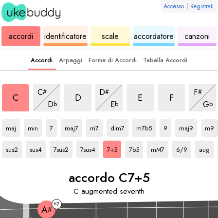
Accesso
|
Registrati
ukulele
di
ukulele
ukulele
di
accordi
identificatore
scale
accordatore
canzoni
accordi
uk
Accordi
Arpeggi
Forme di Accordi
Tabella Accordi
accordo
7+5
accordo
7+5
accordo
7+5
accordo
7+5
accordo
7+5
accordo
7+5
accordo
7+5
C
D
F
#
#
#
accordo
7+5
accordo
7+5
accor
7+5
C
D
E
F
D
E
G
b
b
b
accordo
accordo
C
accordo
C
accordo
C
C
accordo
accordo
C
C
accordo
C
accordo
accordo
C
C
acc
maj
min
7
maj7
m7
dim7
m7b5
9
maj9
m9
accordo
accordo
C
accordo
C
C
accordo
C
accordo
accordo
C
accordo
C
C
accordo
accor
C
sus2
sus4
7sus2
7sus4
7+5
7b5
mM7
6/9
aug
accordo
C
7+5
C
augmented seventh
7
b
A
#