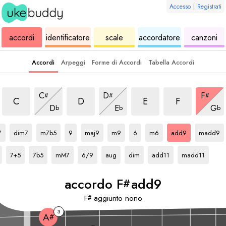
Accesso
|
Registrati
ukulele
di
ukulele
ukulele
di
accordi
identificatore
scale
accordatore
canzoni
accordi
uk
Accordi
Arpeggi
Forme di Accordi
Tabella Accordi
accordo
add9
accordo
add9
accordo
add9
accordo
add9
accordo
add9
accordo
add9
accordo
add9
C
D
F
#
#
#
accordo
add9
accordo
add9
accor
add9
C
D
E
F
D
E
G
b
b
b
cordo
accordo
F#
F#
accordo
F#
accordo
accordo
F#
F#
accordo
accordo
F#
accordo
F#
accordo
F#
F#
accordo
7
dim7
m7b5
9
maj9
m9
6
m6
add9
madd9
rdo
F#
accordo
accordo
F#
accordo
F#
F#
accordo
accordo
F#
accordo
F#
accordo
F#
F#
accordo
F#
7+5
7b5
mM7
6/9
aug
dim
add11
madd11
accordo
F
add9
#
F
aggiunto nono
#
3
A
#