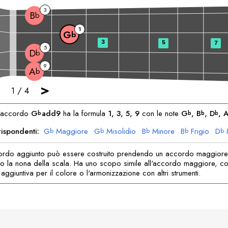
3
B
b
1
G
b
3
5
7
5
D
b
9
A
b
>
1
/
4
'accordo
G
add9
ha la formula
1, 3, 5, 9
con le note
G
, 
B
, 
D
, 
b
b
b
b
rispondenti:
G
Maggiore
G
Misolidio
B
Minore
B
Frigio
D
b
b
b
b
b
D
Dorica
A
Minore
A
Dorica
b
b
b
cordo aggiunto può essere costruito prendendo un accordo maggiore
 la nona della scala. Ha uno scopo simile all'accordo maggiore, c
 aggiuntiva per il colore o l'armonizzazione con altri strumenti.