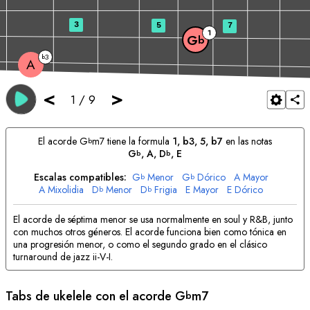
3
5
7
1
G
b
3
b
A
<
>
1
/
9
El acorde
G
m7 tiene la formula
1, b3, 5, b7
en las notas
b
G
, 
A
, 
D
, 
E
b
b
Escalas compatibles:
G
Menor
G
Dórico
A
Mayor
b
b
A
Mixolidia
D
Menor
D
Frigia
E
Mayor
E
Dórico
b
b
El acorde de séptima menor se usa normalmente en soul y R&B, junto
con muchos otros géneros. El acorde funciona bien como tónica en
una progresión menor, o como el segundo grado en el clásico
turnaround de jazz ii-V-I.
Tabs de ukelele con el acorde
G
m7
b