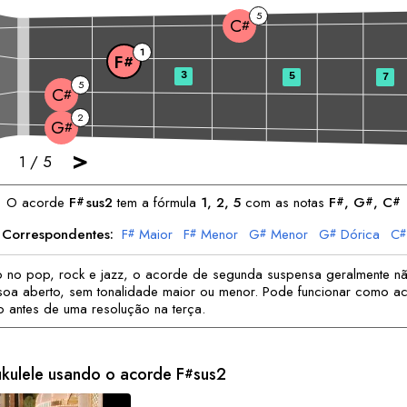
5
C
#
1
F
#
3
5
7
5
C
#
2
G
#
>
1
/
5
O acorde
F
sus2
tem a fórmula
1, 2, 5
com as notas
F
, 
G
, 
C
#
#
#
#
s Correspondentes:
F
Maior
F
Menor
G
Menor
G
Dórica
C
#
#
#
#
#
C
Menor
#
o no pop, rock e jazz, o acorde de segunda suspensa geralmente nã
 soa aberto, sem tonalidade maior ou menor. Pode funcionar como a
o antes de uma resolução na terça.
ukulele usando o acorde
F
sus2
#