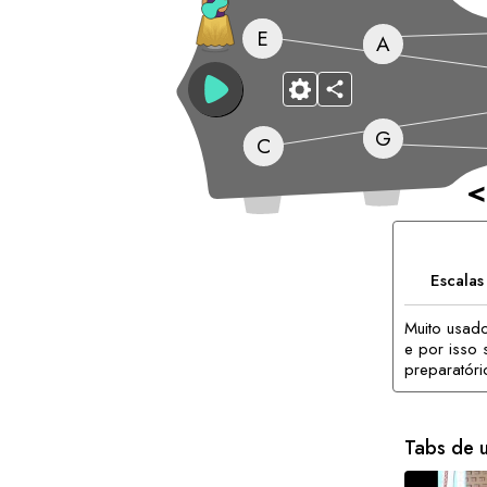
E
A
G
C
<
Escala
Muito usad
e por isso
preparatóri
Tabs de 