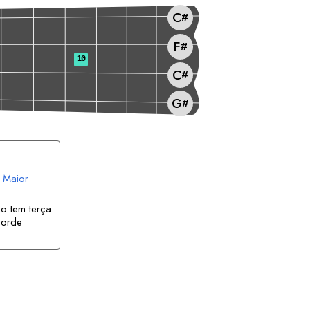
C
#
F
#
10
C
#
G
#
Maior
o tem terça
corde