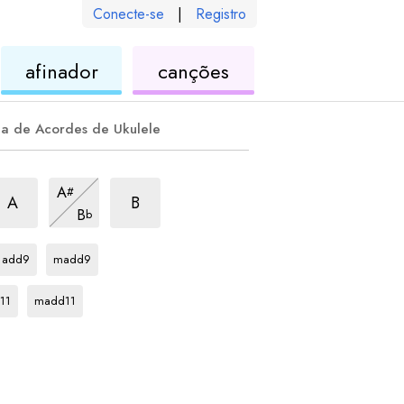
Conecte-se
|
Registro
de
de
afinador
canções
ele
ukulele
ukulele
la de Acordes de Ukulele
corde
us2
acorde
sus2
acorde
sus2
A
#
acorde
sus2
A
B
B
b
acorde
acorde
F#
F#
add9
madd9
rde
acorde
F#
11
madd11