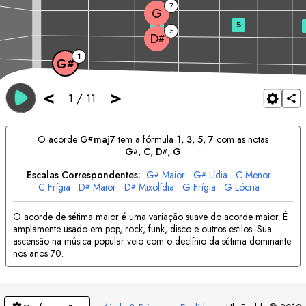
7
G
3
5
5
D
#
1
G
#
<
>
1
/
11
O acorde
G
maj7
tem a fórmula
1, 3, 5, 7
com as notas
#
G
, 
C
, 
D
, 
G
#
#
Escalas Correspondentes:
G
Maior
G
Lídia
C
Menor
#
#
C
Frígia
D
Maior
D
Mixolídia
G
Frígia
G
Lócria
#
#
O acorde de sétima maior é uma variação suave do acorde maior. É
amplamente usado em pop, rock, funk, disco e outros estilos. Sua
ascensão na música popular veio com o declínio da sétima dominante
nos anos 70.