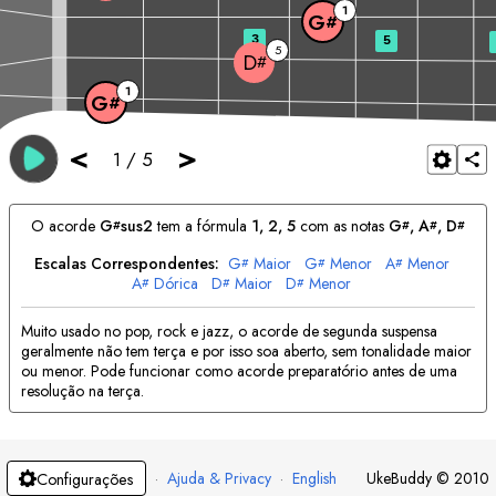
1
G
#
3
5
5
D
#
1
G
#
<
>
1
/
5
O acorde
G
sus2
tem a fórmula
1, 2, 5
com as notas
G
, 
A
, 
D
#
#
#
#
Escalas Correspondentes:
G
Maior
G
Menor
A
Menor
#
#
#
A
Dórica
D
Maior
D
Menor
#
#
#
Muito usado no pop, rock e jazz, o acorde de segunda suspensa
geralmente não tem terça e por isso soa aberto, sem tonalidade maior
ou menor. Pode funcionar como acorde preparatório antes de uma
resolução na terça.
·
Ajuda & Privacy
·
English
UkeBuddy
©
2010
Configurações