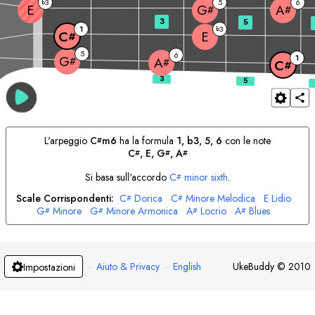
3
5
6
b
E
G
A
#
#
3
5
1
3
b
E
C
#
5
6
1
G
#
A
#
C
#
L'arpeggio
C
m6
ha la formula
1, b3, 5, 6
con le note
#
C
, 
E
, 
G
, 
A
#
#
#
Si basa sull'accordo
C
minor sixth
.
#
Scale Corrispondenti:
C
Dorica
C
Minore Melodica
E
Lidio
#
#
G
Minore
G
Minore Armonica
A
Locrio
A
Blues
#
#
#
#
·
Aiuto & Privacy
·
English
UkeBuddy
©
2010
Impostazioni