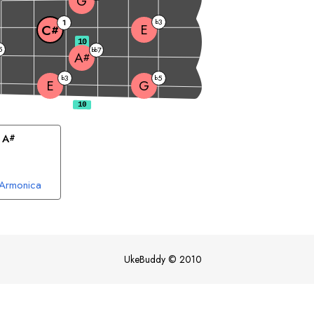
G
3
1
b
E
C
#
10
5
7
bb
A
#
3
5
b
b
E
G
 
A
#
 Armonica
UkeBuddy
©
2010