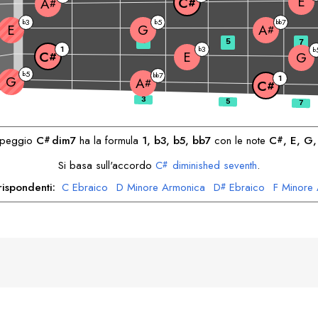
E
C
A
#
#
3
5
7
b
b
bb
E
G
A
#
3
5
7
1
3
b
b
E
C
G
#
5
b
7
bb
G
1
A
#
C
#
arpeggio
C
dim7
ha la formula
1, b3, b5, bb7
con le note
C
, 
E
, 
G
,
#
#
Si basa sull'accordo
C
diminished seventh
.
#
rispondenti:
C
Ebraico
D
Minore Armonica
D
Ebraico
F
Minore
#
F
Ebraico
G
Minore Armonica
A
Ebraico
B
Minore Armonica
#
#