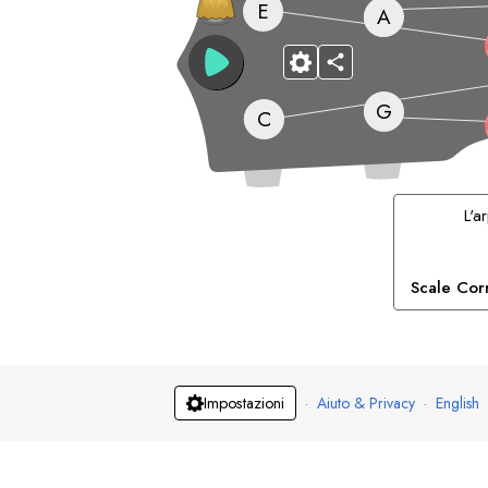
E
A
G
C
L'
Scale Cor
·
Aiuto & Privacy
·
English
Impostazioni