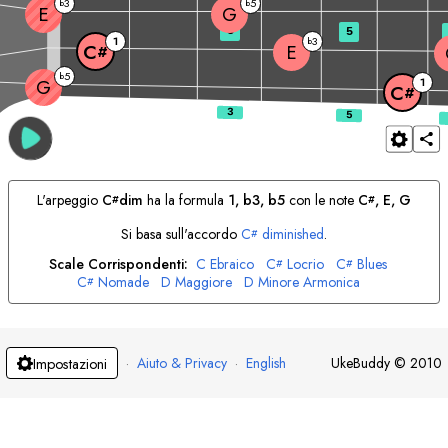
3
5
b
b
E
G
3
5
1
3
b
E
C
#
5
b
G
1
C
#
L'arpeggio
C
dim
ha la formula
1, b3, b5
con le note
C
, 
E
, 
G
#
#
Si basa sull'accordo
C
diminished
.
#
Scale Corrispondenti:
C
Ebraico
C
Locrio
C
Blues
#
#
C
Nomade
D
Maggiore
D
Minore Armonica
#
D
Minore Melodica
D
Ebraico
E
Dorica
E
Minore Melodica
#
F
Minore Armonica
F
Frigio
F
Ebraico
G
Lidio
#
#
G
Minore Armonica
G
Persiano
A
Misolidio
A
Indù
#
#
A
Ebraico
B
Minore
B
Minore Armonica
B
Indù
B
Arabo
·
Aiuto & Privacy
·
English
UkeBuddy
©
2010
Impostazioni