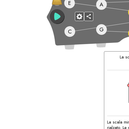
E
A
G
C
Accordi
Corrispond
La s
La scala mi
rialzato. Le