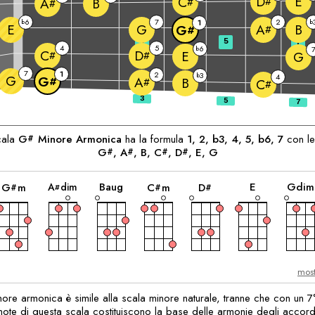
E
D
C
#
B
#
A
#
6
7
2
b
1
b
E
G
B
A
G
#
#
3
5
7
4
5
6
b
C
D
E
#
#
G
7
1
2
3
b
4
G
G
A
#
B
#
C
#
enti:
cala
G
Minore Armonica
ha la formula
1, 2, b3, 4, 5, b6, 7
con le
#
G
, 
A
, 
B
, 
C
, 
D
, 
E
, 
G
#
#
#
#
accordo
accordo
accordo
accordo
accordo
accordo
B
aug
E
G
dim
A
dim
G
m
C
m
D
#
#
#
#
most
nore armonica è simile alla scala minore naturale, tranne che con un 
 note di questa scala costituiscono la base delle armonie degli accordi 