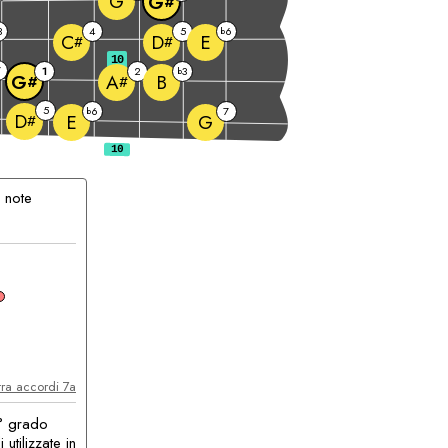
G
G
#
3
4
5
6
b
E
C
D
#
#
10
7
1
2
3
b
B
G
A
#
#
5
6
7
b
D
E
G
#
 note
accordo
ra accordi 7a
7° grado
utilizzate in