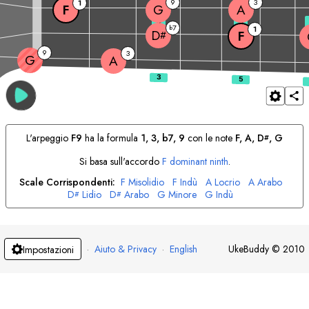
9
3
1
F
G
A
3
5
7
b
1
D
F
#
9
3
G
A
L'arpeggio
F
9
ha la formula
1, 3, b7, 9
con le note
F
, 
A
, 
D
, 
G
#
Si basa sull'accordo
F
dominant ninth
.
Scale Corrispondenti:
F
Misolidio
F
Indù
A
Locrio
A
Arabo
D
Lidio
D
Arabo
G
Minore
G
Indù
#
#
·
Aiuto & Privacy
·
English
UkeBuddy
©
2010
Impostazioni